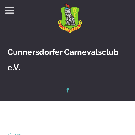
Cunnersdorfer Carnevalsclub
e.V.
Verein