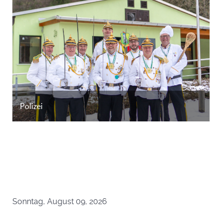
Elferrat
Polizei
Funken
JAMAUSLY
Juniorfunken
Sonntag, August 09, 2026