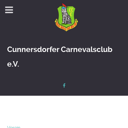
Cunnersdorfer Carnevalsclub
e.V.
Verein